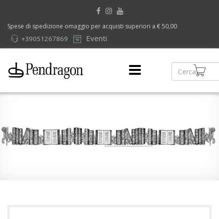
Spese di spedizione omaggio per acquisti superiori a € 50,00
Eventi
+39051267869