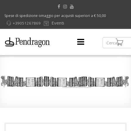
Spese di spedizione omaggio per acquisti superiori a € 50,00
Eventi
+39051267869