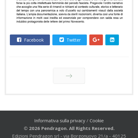
Facebook
Twitter
Avanti
Informativa sulla privacy
/
Cookie
© 2026 Pendragon. All Rights Reserved.
Edizioni Pendragon srl - via Borgonuovo 21/a - 40125