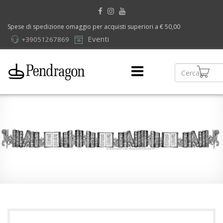
Spese di spedizione omaggio per acquisti superiori a € 50,00
Eventi
+39051267869