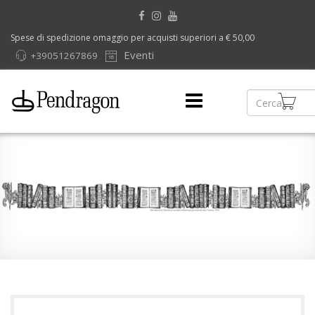
Spese di spedizione omaggio per acquisti superiori a € 50,00
Eventi
+39051267869