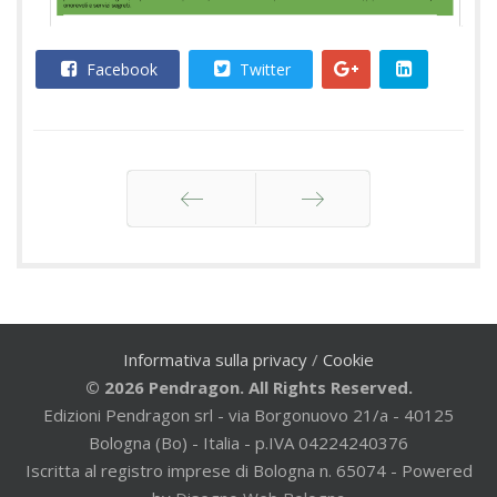
Facebook
Twitter
Indietro
Avanti
Informativa sulla privacy
/
Cookie
© 2026 Pendragon. All Rights Reserved.
Edizioni Pendragon srl - via Borgonuovo 21/a - 40125
Bologna (Bo) - Italia - p.IVA 04224240376
Iscritta al registro imprese di Bologna n. 65074 - Powered