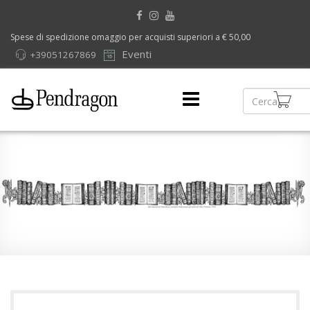
Spese di spedizione omaggio per acquisti superiori a € 50,00
Eventi
+39051267869