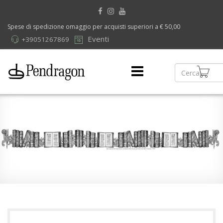
Spese di spedizione omaggio per acquisti superiori a € 50,00
Eventi
+39051267869