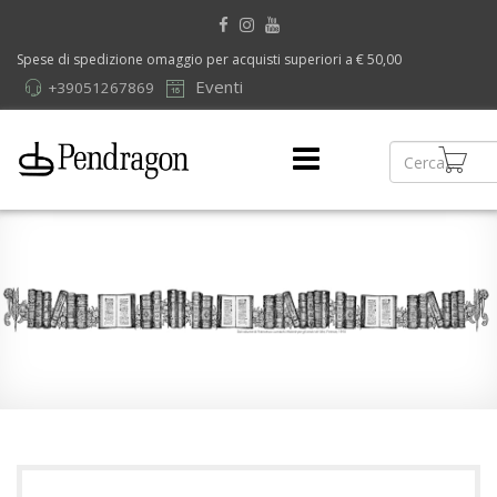
Spese di spedizione omaggio per acquisti superiori a € 50,00
Eventi
+39051267869