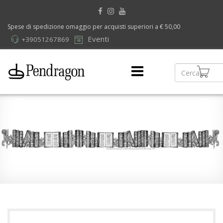
Spese di spedizione omaggio per acquisti superiori a € 50,00
Eventi
+39051267869