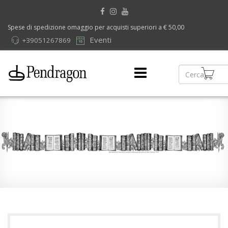
Spese di spedizione omaggio per acquisti superiori a € 50,00
Eventi
+39051267869