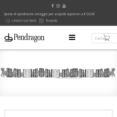
Spese di spedizione omaggio per acquisti superiori a € 50,00
Eventi
+39051267869