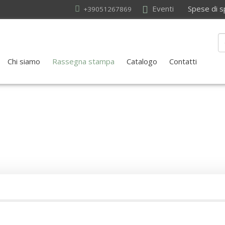
Eventi
Spese di sped
+39051267869
Chi siamo
Rassegna stampa
Catalogo
Contatti