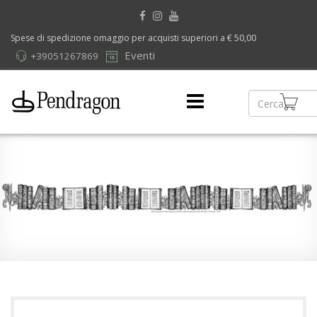
Spese di spedizione omaggio per acquisti superiori a € 50,00
Eventi
+39051267869