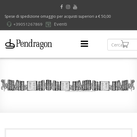
Spese di spedizione omaggio per acquisti superiori a € 50,00
Eventi
+39051267869