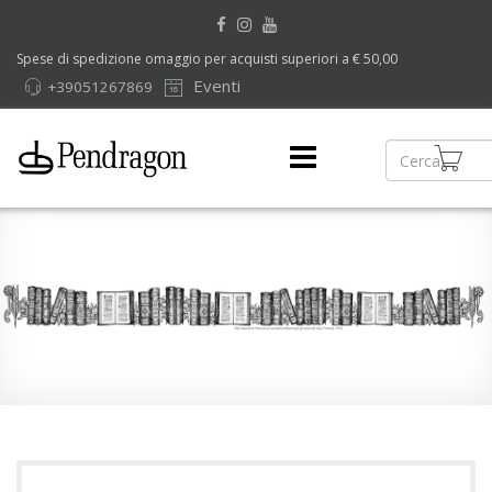
Spese di spedizione omaggio per acquisti superiori a € 50,00
Eventi
+39051267869