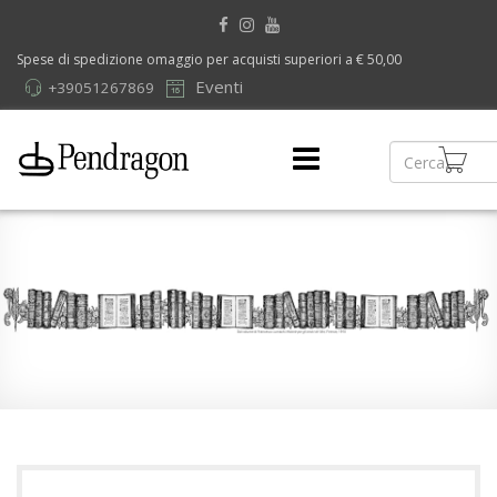
Spese di spedizione omaggio per acquisti superiori a € 50,00
Eventi
+39051267869