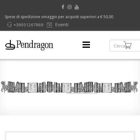
Spese di spedizione omaggio per acquisti superiori a € 50,00
Eventi
+39051267869