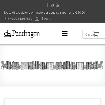
Spese di spedizione omaggio per acquisti superiori a € 50,00
Eventi
+39051267869