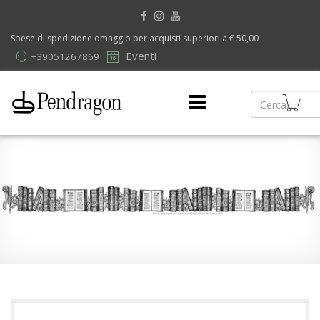
Spese di spedizione omaggio per acquisti superiori a € 50,00
Eventi
+39051267869