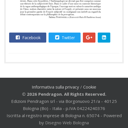
Facebook
Twitter
Informativa sulla privacy
/
Cookie
© 2026 Pendragon. All Rights Reserved.
Edizioni Pendragon srl - via Borgonuovo 21/a - 40125
Bologna (Bo) - Italia - p.IVA 04224240376
Iscritta al registro imprese di Bologna n. 65074 - Powered
by
Disegno Web Bologna