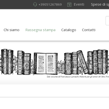
Eventi
Spese di sped
+39051267869
Chi siamo
Rassegna stampa
Catalogo
Contatti