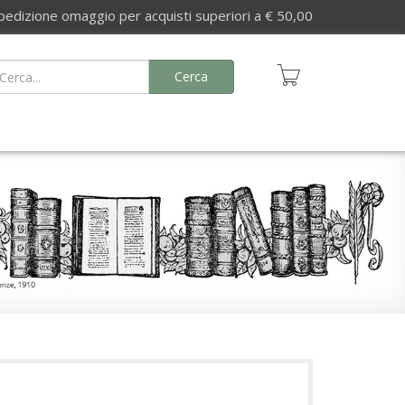
izione omaggio per acquisti superiori a € 50,00
Cerca