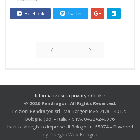
Facebook
Twitter
Indietro
Avanti
Informativa sulla privacy
/
Cookie
© 2026 Pendragon. All Rights Reserved.
Edizioni Pendragon srl - via Borgonuovo 21/a - 40125
Bologna (Bo) - Italia - p.IVA 04224240376
Iscritta al registro imprese di Bologna n. 65074 - Powered
by
Disegno Web Bologna