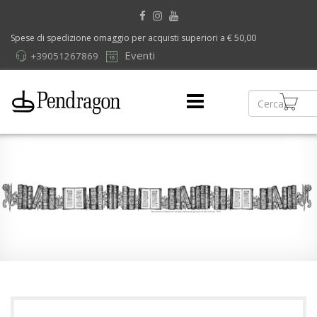
Spese di spedizione omaggio per acquisti superiori a € 50,00
Eventi
+39051267869