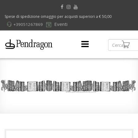
Spese di spedizione omaggio per acquisti superiori a € 50,00
Eventi
+39051267869