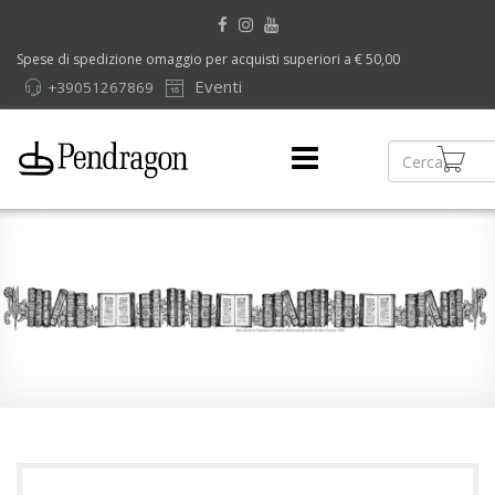
Spese di spedizione omaggio per acquisti superiori a € 50,00
Eventi
+39051267869