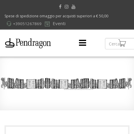
Spese di spedizione omaggio per acquisti superiori a € 50,00
Eventi
+39051267869