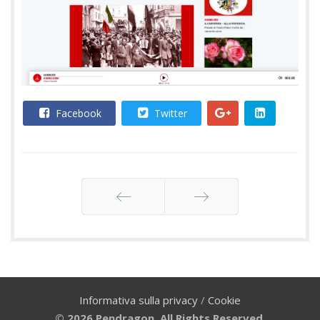
Facebook
Twitter
Indietro
Avanti
Informativa sulla privacy
/
Cookie
© 2026 Pendragon. All Rights Reserved.