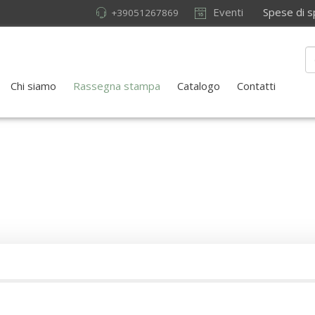
Eventi
Spese di sped
+39051267869
Chi siamo
Rassegna stampa
Catalogo
Contatti