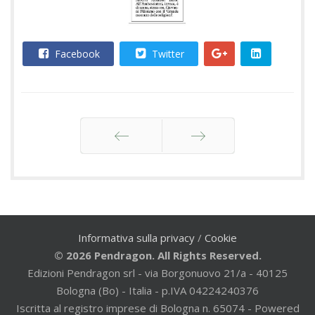
Facebook
Twitter
Indietro
Avanti
Informativa sulla privacy
/
Cookie
© 2026 Pendragon. All Rights Reserved.
Edizioni Pendragon srl - via Borgonuovo 21/a - 40125
Bologna (Bo) - Italia - p.IVA 04224240376
Iscritta al registro imprese di Bologna n. 65074 - Powered