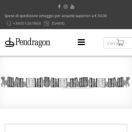
Spese di spedizione omaggio per acquisti superiori a € 50,00
Eventi
+39051267869