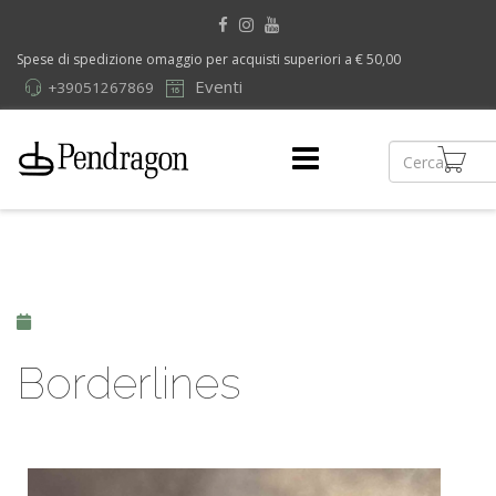
Spese di spedizione omaggio per acquisti superiori a € 50,00
Eventi
+39051267869
Borderlines