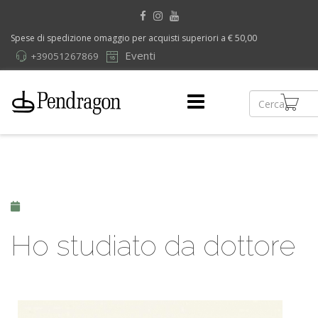
Spese di spedizione omaggio per acquisti superiori a € 50,00
Eventi
+39051267869
Ho studiato da dottore