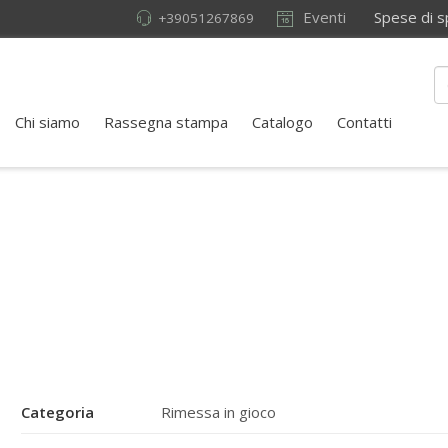
Eventi
Spese di sped
+39051267869
Chi siamo
Rassegna stampa
Catalogo
Contatti
Categoria
Rimessa in gioco