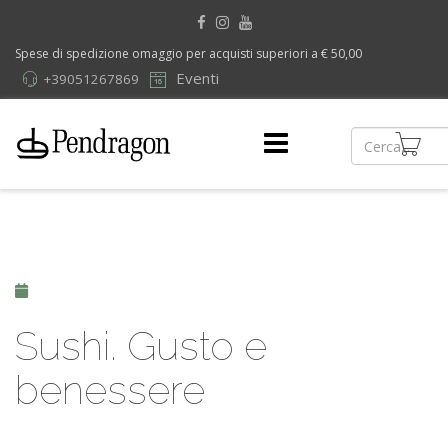
Spese di spedizione omaggio per acquisti superiori a € 50,00
Eventi
+39051267869
Sushi. Gusto e
benessere