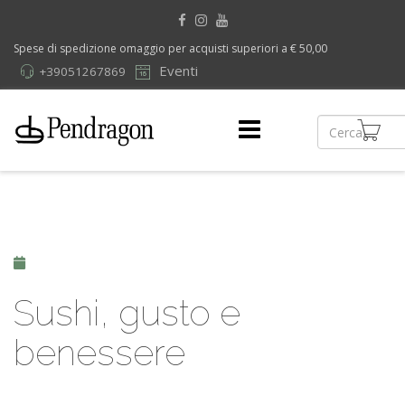
Spese di spedizione omaggio per acquisti superiori a € 50,00
Eventi
+39051267869
Sushi, gusto e
benessere