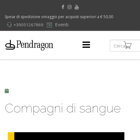
Spese di spedizione omaggio per acquisti superiori a € 50,00
Eventi
+39051267869
Compagni di sangue