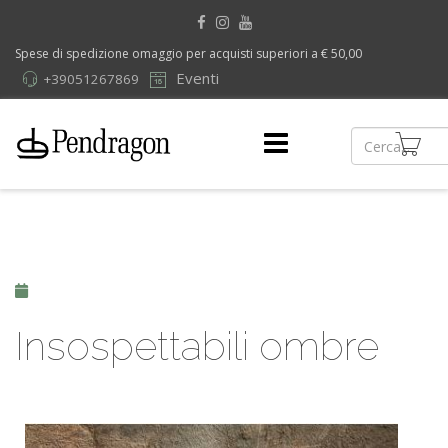
Spese di spedizione omaggio per acquisti superiori a € 50,00
Eventi
+39051267869
Insospettabili ombre