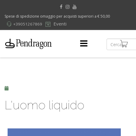
Spese di spedizione omaggio per acquisti superiori a € 50,00
Eventi
+39051267869
L'uomo liquido