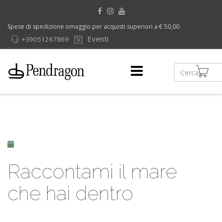
Spese di spedizione omaggio per acquisti superiori a € 50,00
Eventi
+39051267869
Raccontami il mare
che hai dentro