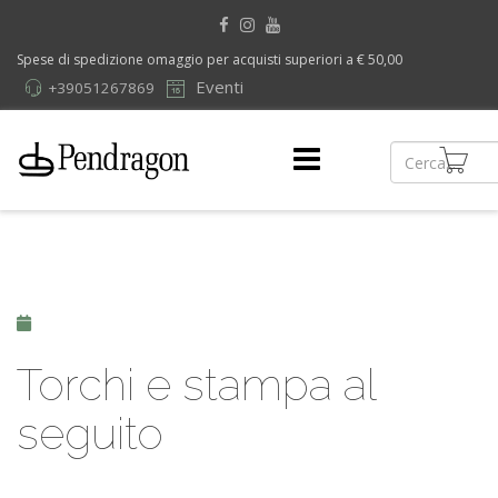
Spese di spedizione omaggio per acquisti superiori a € 50,00
Eventi
+39051267869
Torchi e stampa al
seguito