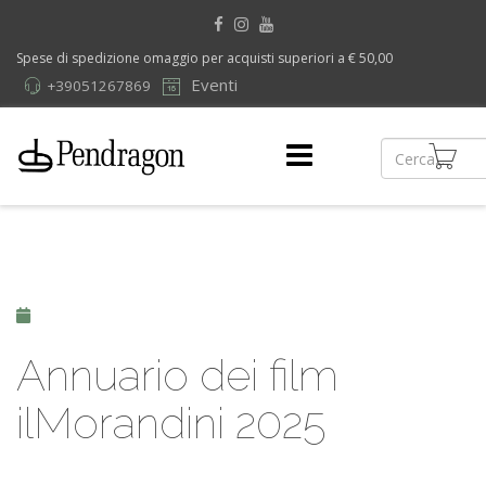
Spese di spedizione omaggio per acquisti superiori a € 50,00
Eventi
+39051267869
Annuario dei film
ilMorandini 2025