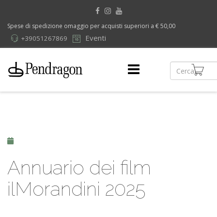
Spese di spedizione omaggio per acquisti superiori a € 50,00
Eventi
+39051267869
Annuario dei film
ilMorandini 2025