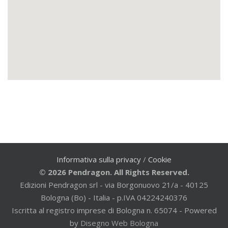
Informativa sulla privacy
/
Cookie
© 2026 Pendragon. All Rights Reserved.
Edizioni Pendragon srl - via Borgonuovo 21/a - 40125
Bologna (Bo) - Italia - p.IVA 04224240376
Iscritta al registro imprese di Bologna n. 65074 - Powered
by
Disegno Web Bologna