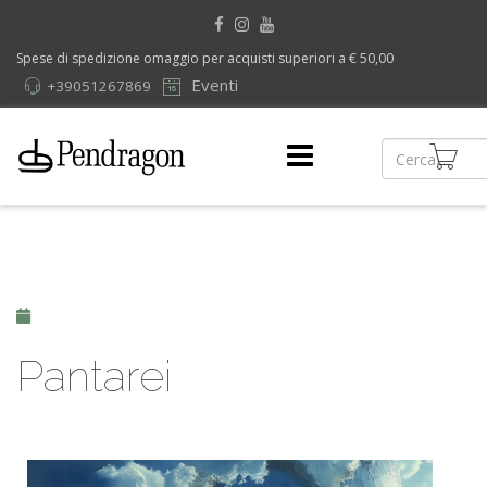
Spese di spedizione omaggio per acquisti superiori a € 50,00
Eventi
+39051267869
Pantarei