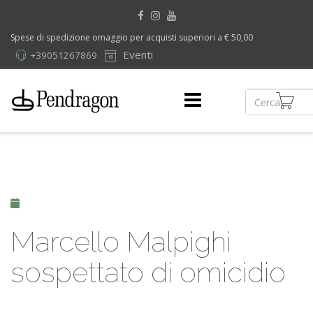
Spese di spedizione omaggio per acquisti superiori a € 50,00
Eventi
+39051267869
Marcello Malpighi
sospettato di omicidio