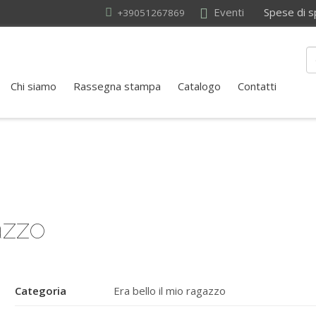
Eventi
Spese di sped
+39051267869
Chi siamo
Rassegna stampa
Catalogo
Contatti
azzo
Categoria
Era bello il mio ragazzo