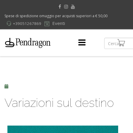
Spese di spedizione omaggio per acquisti superiori a € 50,00
Eventi
+39051267869
Variazioni sul destino