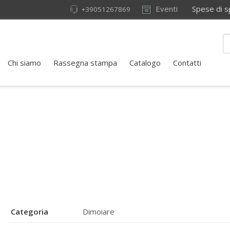
Eventi
Spese di sped
+39051267869
Chi siamo
Rassegna stampa
Catalogo
Contatti
Categoria
Dimoiare