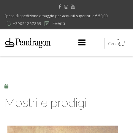
Spese di spedizione omaggio per acquisti superiori a € 50,00
Eventi
+39051267869
Mostri e prodigi