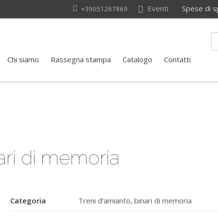
Eventi
Spese di sped
+39051267869
Chi siamo
Rassegna stampa
Catalogo
Contatti
nari di memoria
Categoria
Treni d’amianto, binari di memoria