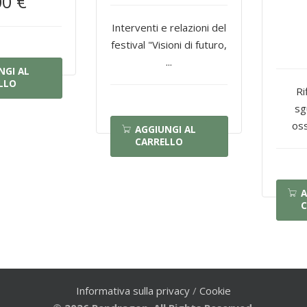
00 €
Interventi e relazioni del
festival "Visioni di futuro,
...
NGI AL
LLO
Ri
sg
oss
AGGIUNGI AL
CARRELLO
A
C
Informativa sulla privacy
/
Cookie