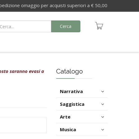
izione omaggio per acquisti superiori a € 50,00
Cerca
Catalogo
agosto saranno evasi a
Narrativa
Saggistica
Arte
Musica