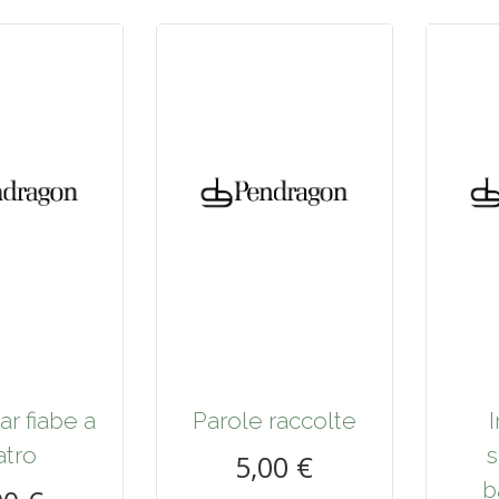
r fiabe a
Parole raccolte
atro
s
5,00 €
b