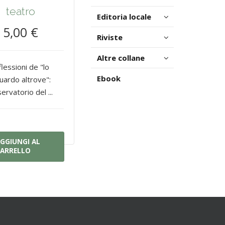
teatro
Editoria locale
5,00 €
Riviste
Altre collane
flessioni de "lo
Ebook
uardo altrove":
ervatorio del ...
GGIUNGI AL
ARRELLO