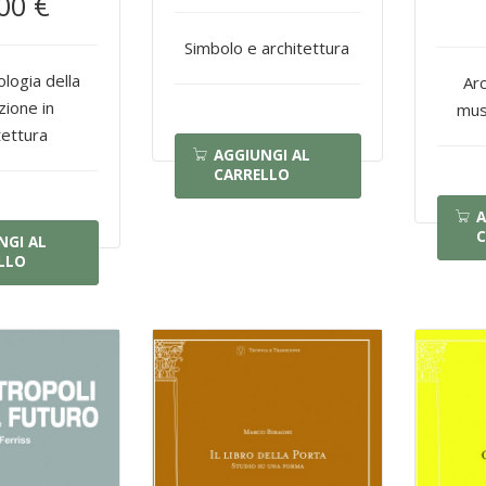
00 €
Simbolo e architettura
ogia della
Ar
zione in
musi
tettura
AGGIUNGI AL
CARRELLO
A
C
NGI AL
LLO