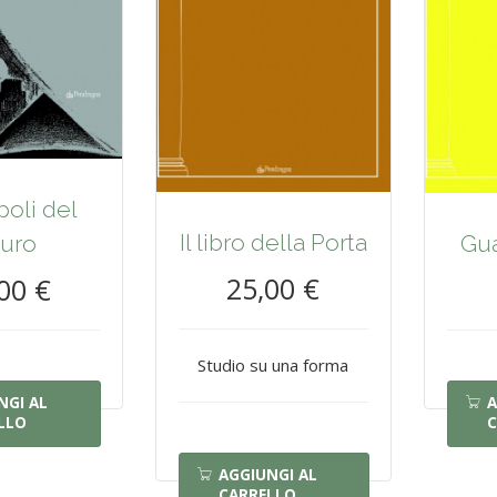
oli del
Il libro della Porta
turo
Gua
25,00 €
00 €
Studio su una forma
NGI AL
A
LLO
C
AGGIUNGI AL
CARRELLO