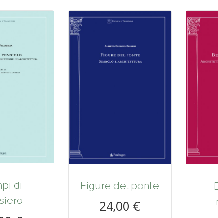
pi di
Figure del ponte
siero
24,00 €