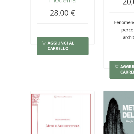
moderna
20,
28,00 €
Fenomenol
perce
archi
AGGIUNGI AL
CARRELLO
AGGIU
CARRE