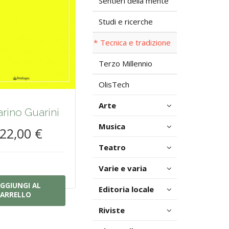
Sentieri della mente
Studi e ricerche
Tecnica e tradizione
Terzo Millennio
OlisTech
Arte
rino Guarini
Musica
22,00 €
Teatro
Varie e varia
GGIUNGI AL
Editoria locale
ARRELLO
Riviste