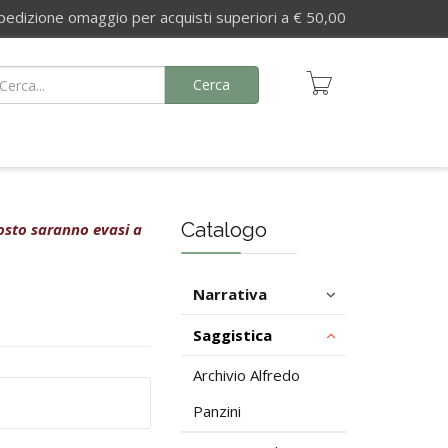
izione omaggio per acquisti superiori a € 50,00
Cerca
Catalogo
agosto saranno evasi a
Narrativa
Saggistica
Archivio Alfredo
Panzini