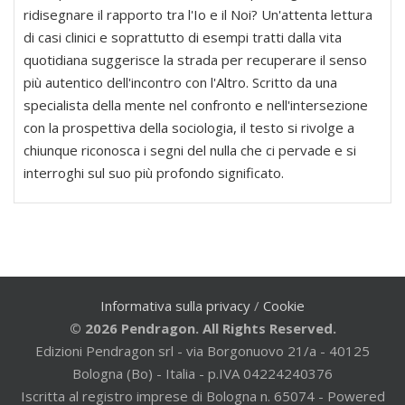
ridisegnare il rapporto tra l'Io e il Noi? Un'attenta lettura
di casi clinici e soprattutto di esempi tratti dalla vita
quotidiana suggerisce la strada per recuperare il senso
più autentico dell'incontro con l'Altro. Scritto da una
specialista della mente nel confronto e nell'intersezione
con la prospettiva della sociologia, il testo si rivolge a
chiunque riconosca i segni del nulla che ci pervade e si
interroghi sul suo più profondo significato.
Informativa sulla privacy
/
Cookie
© 2026 Pendragon. All Rights Reserved.
Edizioni Pendragon srl - via Borgonuovo 21/a - 40125
Bologna (Bo) - Italia - p.IVA 04224240376
Iscritta al registro imprese di Bologna n. 65074 - Powered