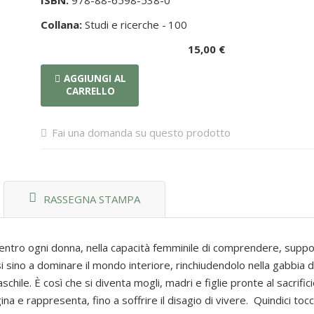
ISBN:
978-88-6598-538-0
Collana:
Studi e ricerche -
100
15,00 €
AGGIUNGI AL
CARRELLO
Fai una domanda su questo prodotto
RASSEGNA STAMPA
entro ogni donna, nella capacità femminile di comprendere, suppor
i sino a dominare il mondo interiore, rinchiudendolo nella gabbia d
hile. È così che si diventa mogli, madri e figlie pronte al sacrific
a e rappresenta, fino a soffrire il disagio di vivere. Quindici tocc