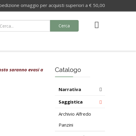
izione omaggio per acquisti superiori a € 50,00
Cerca
Catalogo
agosto saranno evasi a
Narrativa
Saggistica
Archivio Alfredo
Panzini