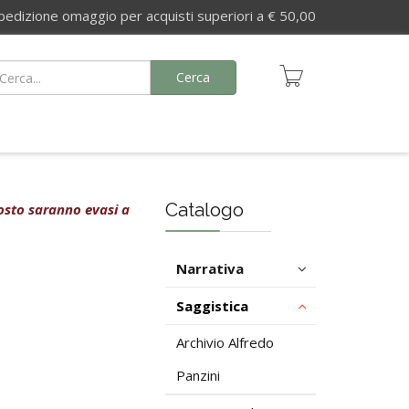
izione omaggio per acquisti superiori a € 50,00
Cerca
Catalogo
agosto saranno evasi a
Narrativa
Saggistica
Archivio Alfredo
Panzini