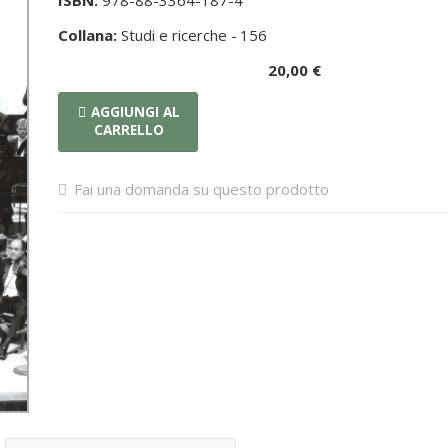
ISBN:
978-88-3364-187-4
Collana:
Studi e ricerche -
156
20,00 €
AGGIUNGI AL
CARRELLO
Fai una domanda su questo prodotto