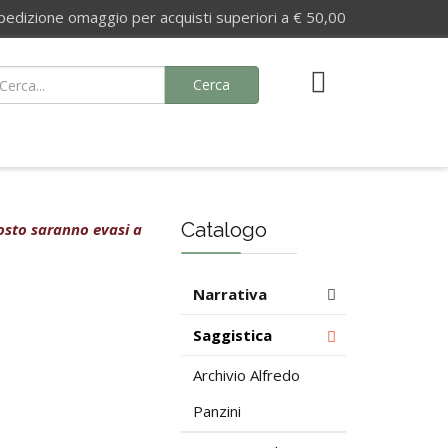
izione omaggio per acquisti superiori a € 50,00
Cerca
Catalogo
agosto saranno evasi a
Narrativa
Saggistica
Archivio Alfredo
Panzini